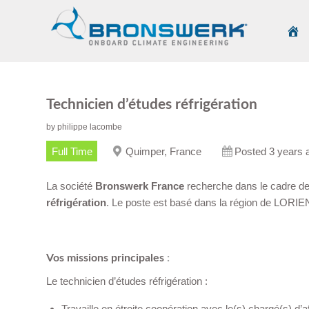
Technicien d’études réfrigération
by
philippe lacombe
Full Time
Quimper, France
Posted 3 years 
La société
Bronswerk France
recherche dans le cadre 
réfrigération
. Le poste est basé dans la région de LORIE
‏‏‎ ‎
Vos missions principales
:
Le technicien d’études réfrigération :
Travaille en étroite coopération avec le(s) chargé(s) d’af