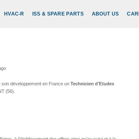
HVAC-R
ISS & SPARE PARTS
ABOUT US
CAR
ago
de son développement en France un
Technicien d’Etudes
NT (56).
faires, à l’établissement des offres ainsi qu’au suivi et à la